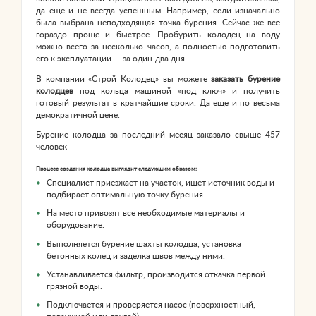
да еще и не всегда успешным. Например, если изначально
была выбрана неподходящая точка бурения. Сейчас же все
гораздо проще и быстрее. Пробурить колодец на воду
можно всего за несколько часов, а полностью подготовить
его к эксплуатации — за один-два дня.
В компании «Строй Колодец» вы можете
заказать бурение
колодцев
под кольца машиной «под ключ» и получить
готовый результат в кратчайшие сроки. Да еще и по весьма
демократичной цене.
Бурение колодца за последний месяц заказало свыше 457
человек
Процесс создания колодца выглядит следующим образом:
Специалист приезжает на участок, ищет источник воды и
подбирает оптимальную точку бурения.
На место привозят все необходимые материалы и
оборудование.
Выполняется бурение шахты колодца, установка
бетонных колец и заделка швов между ними.
Устанавливается фильтр, производится откачка первой
грязной воды.
Подключается и проверяется насос (поверхностный,