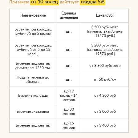
от 10 колец
скидка 5%
При заказе
действует
Единица
Наименование
Цена (руб.)
измерения
3 500 руб/ метр
Бурение под колодец
шт.
(минимальная/смена
глубиной до 5 колец:
19570 руб.)
Бурение под колодец
3 200 руб/ метр
глубиной от 5 до 15
шт.
(минимальная/смена
колец:
19570 руб.)
Бурение под септик
шт.
от 3 300 руб/метр
диаметром 1250 мм:
Подача техники до
шт.
от 50 руб/км
объекта:
До 17
Бурение колодца
колец - 14
от 4 300 руб
метров
До 30
Бурение скважины
от 3 000 руб
метров
До 15
Бурение под септик
от 3 400 руб
метров